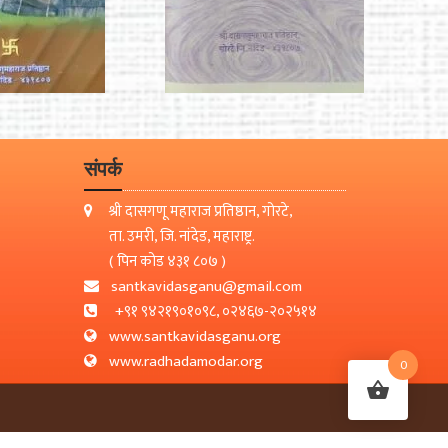
संपर्क
श्री दासगणू महाराज प्रतिष्ठान, गोरटे,
ता. उमरी, जि. नांदेड, महाराष्ट्र.
( पिन कोड ४३१ ८०७ )
santkavidasganu@gmail.com
+९१ ९४२१९०१०९८, ०२४६७-२०२५१४
www.santkavidasganu.org
www.radhadamodar.org
0