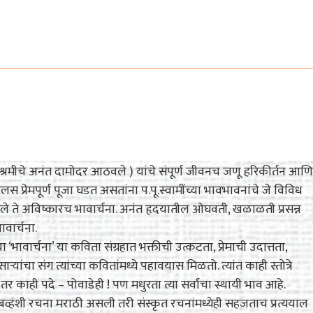
्वाश्रमीचे अनंत दामोदर आठवले ) यांचे संपूर्ण जीवनच जणू हरिकीर्तन आणि
लस प्रेमपूर्ण पूजा घडत असतांना प.पू.स्वामींच्या भावभावनांचे जे विविध
ले ते अविष्कारच भावार्चना. अनंत हृदयातील ओघवती, खळाळती प्रसन्न
वार्चना.
ा ‘भावार्चना’ या कविता संग्रहात भक्तीची उत्कटता, प्रेमाची उदात्तता,
ाऱ्यांचा संग त्यांच्या कवितांमध्ये पहावयास मिळतो. त्यांत काही स्तोत्रे
र काही पदे – पोवाडेही ! पण मधुरता त्या सर्वांचा स्थायी भाव आहे.
. बव्हंशी रचना मराठी असली तरी संस्कृत रचनांमध्येही सहजताच प्रत्ययाल