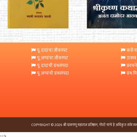
पू. दादांचा जीवनपट
कसे या
पू. अप्पांचा जीवनपट
उत्सव
पू. दादांची ग्रंथसंपदा
प्रवचने
पू. अप्पांची ग्रंथसंपदा
ग्रंथ 
COPYRIGHT © 2026 श्री दासगणू महाराज प्रतिष्ठान, गोरटे यांचे हे अधिकृत संकेतस्
-->