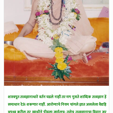
o
n
शास्त्रपूत तत्त्वज्ञानाधारें वर्तन घडले नाहीं तर मग नुसते शाब्दिक तत्त्वज्ञान हें
समाधान देऊं शकणार नाहीं. आरोग्याचे नियम चांगले ज्ञात असलेला वैद्यहि
अपथ्य करील तर व्याधीने पीडला जाईलच; तसेच तत्त्वज्ञानाचा विद्वान् जर