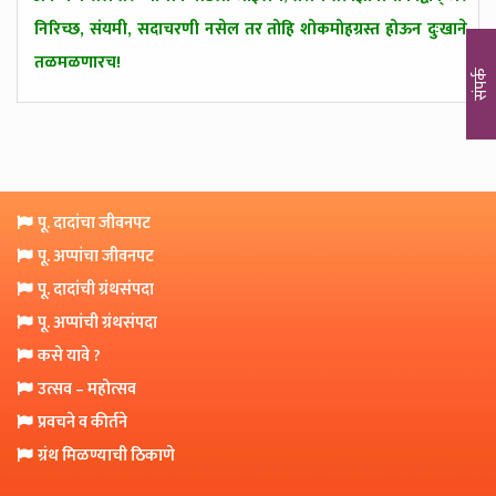
निरिच्छ, संयमी, सदाचरणी नसेल तर तोहि शोकमोहग्रस्त होऊन दुःखाने
तळमळणारच!
संपर्क
पू. दादांचा जीवनपट
पू. अप्पांचा जीवनपट
पू. दादांची ग्रंथसंपदा
पू. अप्पांची ग्रंथसंपदा
कसे यावे ?
उत्सव – महोत्सव
प्रवचने व कीर्तने
ग्रंथ मिळण्याची ठिकाणे