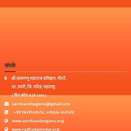
संपर्क
श्री दासगणू महाराज प्रतिष्ठान, गोरटे,
ता. उमरी, जि. नांदेड, महाराष्ट्र.
( पिन कोड ४३१ ८०७ )
santkavidasganu@gmail.com
+९१ ९४२१९०१०९८, ०२४६७-२०२५१४
www.santkavidasganu.org
www.radhadamodar.org