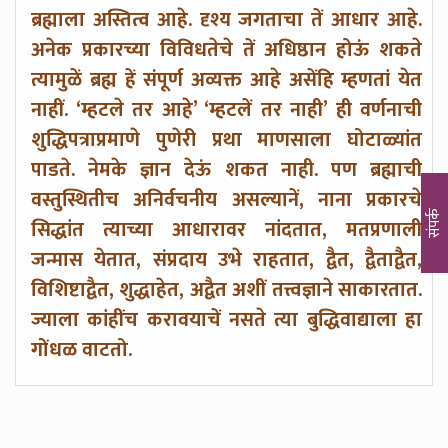
ब्रह्माला अस्तित्व आहे. दृश्य जगताचा तें आधार आहे.
अनेक प्रकारच्या विविधतेचे तें अधिष्ठान होऊं शकते
त्यामुळें ब्रह्म हें संपूर्ण अव्यक्त आहे असेंहि म्हणतां येत
नाहीं. ‘म्हटले तर आहे’ ‘म्हटलें तर नाही’ ही वर्णनाची
शुद्धिपत्राप्रमाणे पुणेरी प्रथा माणसाला घोटाळ्यांत
पाडते. नेमके ज्ञान देऊं शकत नाही. पण ब्रह्माची
वस्तुस्थितीच अनिर्वचनीय असल्यानें, नाना प्रकारचे
संपर्क
सिद्धांत त्याच्या आधारावर नांदतात, मतप्रणाली
जन्मास येतात, संप्रदाय उभे राहतात, द्वैत, द्वैताद्वैत,
विशिष्टाद्वैत, शुद्धाहेत, अद्वैत अशीं तत्त्वज्ञाने साकारतात.
ज्याला कांहींच करावयाचें नसते त्या बुद्धिवाद्याला हा
गोंधळ वाटतो.