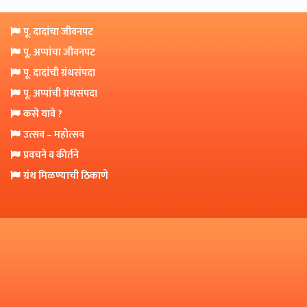
पू. दादांचा जीवनपट
पू. अप्पांचा जीवनपट
पू. दादांची ग्रंथसंपदा
पू. अप्पांची ग्रंथसंपदा
कसे यावे ?
उत्सव – महोत्सव
प्रवचने व कीर्तने
ग्रंथ मिळण्याची ठिकाणे