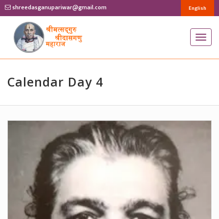
shreedasganupariwar@gmail.com
English
T
o
g
g
Calendar Day 4
l
e
n
a
v
i
g
a
t
i