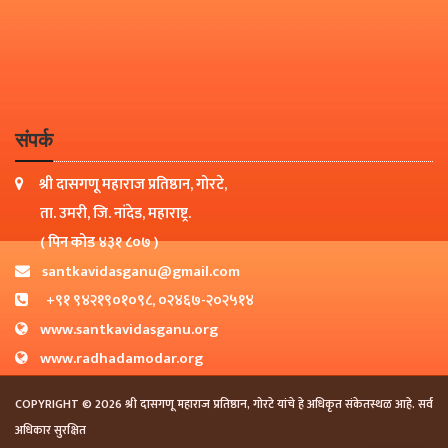
संपर्क
श्री दासगणू महाराज प्रतिष्ठान, गोरटे,
ता. उमरी, जि. नांदेड, महाराष्ट्र.
( पिन कोड ४३१ ८०७ )
santkavidasganu@gmail.com
+९१ ९४२१९०१०९८, ०२४६७-२०२५१४
www.santkavidasganu.org
www.radhadamodar.org
COPYRIGHT © 2026 श्री दासगणू महाराज प्रतिष्ठान, गोरटे यांचे हे अधिकृत संकेतस्थळ आहे. सर्व
अधिकार सुरक्षित