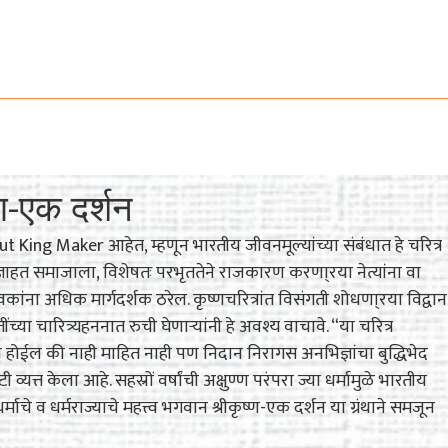
ण-एक दर्शन
ut King Maker आहेत, म्हणून भारतीय जीवनमूल्यांच्या संबंधात हे चरित्र
्ञाहत समाजाला, विशेषतः परभृततेने राजकारण करणा्रया नेत्यांना वा
कांना अधिक मार्गदर्शक ठरेल. कृष्णचरित्रांत विसंगती शोधणा्रया विद्वान
च्या चारित्र्यहननात रुची घेणाऱ्यांनी हे अवश्य वाचावे. “या चरित्र
न होईल की नाही माहित नाही पण निदान निरागस अनभिज्ञांचा बुद्धिभेद
 व्यत्त केला आहे. सहस्रों वर्षांची अक्षुण्ण परंपरा ज्या धर्मामुळे भारतीय
ाचे व धर्मराज्याचे महत्त्व भगवान श्रीकृष्ण-एक दर्शन या ग्रंथाने समजून