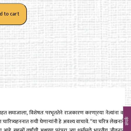
d to cart
्ञाहत समाजाला, विशेषतः परभृततेने राजकारण करणा्रया नेत्यांना वा
संपर्क
ारित्र्यहननात रुची घेणाऱ्यांनी हे अवश्य वाचावे. “या चरित्र लेखनाने
े. सहस्रों वर्षांची अक्षुण्ण परंपरा ज्या धर्मामुळे भारतीय जीवनात