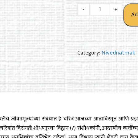
भगवान
-
+
Ad
श्रीकृष्ण-
एक
दर्शन
quantity
Nivednatmak
Category:
ीय जीवनमूल्यांच्या संबंधात हे चरित्र आजच्या आत्मविस्मृत आणि प्रज
्रांत विसंगती शोधणा्रया विद्वान (?) संशोधकांनी, आदरणीय व्यत्तींच्या च
नभिज्ञांचा बुद्धिभेद टळेल” असा विश्वास त्यांनी शेवटी व्यत्त केला आह