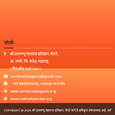
संपर्क
श्री दासगणू महाराज प्रतिष्ठान, गोरटे,
ता. उमरी, जि. नांदेड, महाराष्ट्र.
( पिन कोड ४३१ ८०७ )
santkavidasganu@gmail.com
+९१ ९४२१९०१०९८, ०२४६७-२०२५१४
www.santkavidasganu.org
www.radhadamodar.org
COPYRIGHT © 2026 श्री दासगणू महाराज प्रतिष्ठान, गोरटे यांचे हे अधिकृत संकेतस्थळ आहे. सर्व