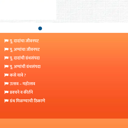
पू. दादांचा जीवनपट
पू. अप्पांचा जीवनपट
पू. दादांची ग्रंथसंपदा
पू. अप्पांची ग्रंथसंपदा
कसे यावे ?
उत्सव – महोत्सव
प्रवचने व कीर्तने
ग्रंथ मिळण्याची ठिकाणे