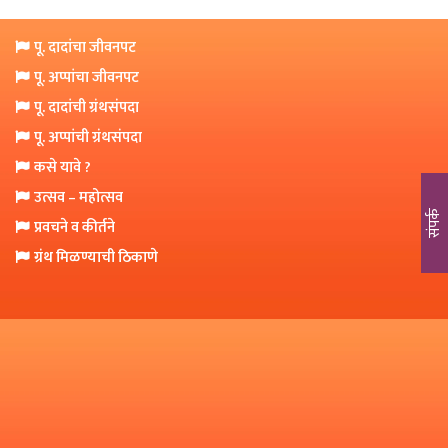
o
n
पू. दादांचा जीवनपट
पू. अप्पांचा जीवनपट
पू. दादांची ग्रंथसंपदा
पू. अप्पांची ग्रंथसंपदा
कसे यावे ?
उत्सव – महोत्सव
संपर्क
प्रवचने व कीर्तने
ग्रंथ मिळण्याची ठिकाणे