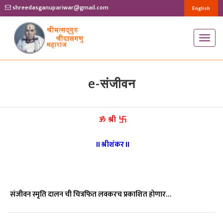
shreedasganupariwar@gmail.com
English
T
o
g
g
e-संजीवन
l
e
ॐ श्री 卐
n
a
ll
श्रीशंकर
ll
v
i
g
a
संजीवन स्मृति दालन ची चित्रफित लवकरच प्रकाशित होणार…
t
i