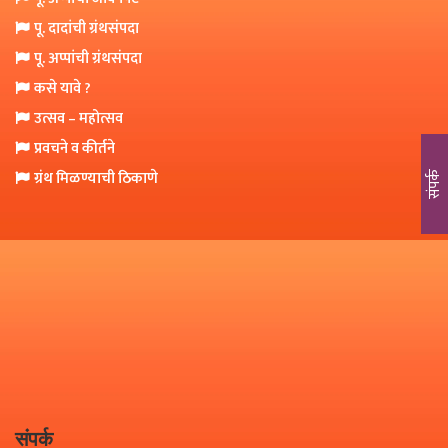
o
पू. दादांची ग्रंथसंपदा
n
पू. अप्पांची ग्रंथसंपदा
कसे यावे ?
उत्सव – महोत्सव
प्रवचने व कीर्तने
ग्रंथ मिळण्याची ठिकाणे
संपर्क
संपर्क