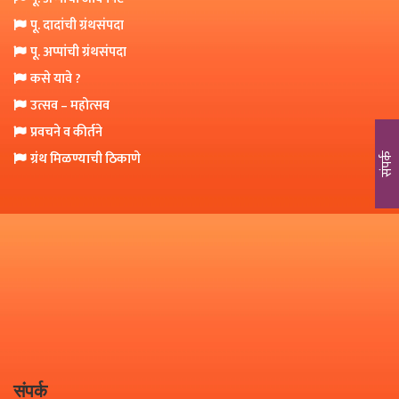
o
पू. दादांची ग्रंथसंपदा
n
पू. अप्पांची ग्रंथसंपदा
कसे यावे ?
उत्सव – महोत्सव
प्रवचने व कीर्तने
ग्रंथ मिळण्याची ठिकाणे
संपर्क
संपर्क