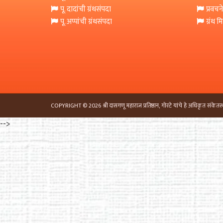
पू. दादांची ग्रंथसंपदा
प्रवचने
पू. अप्पांची ग्रंथसंपदा
ग्रंथ 
COPYRIGHT © 2026 श्री दासगणू महाराज प्रतिष्ठान, गोरटे यांचे हे अधिकृत संकेतस्
-->