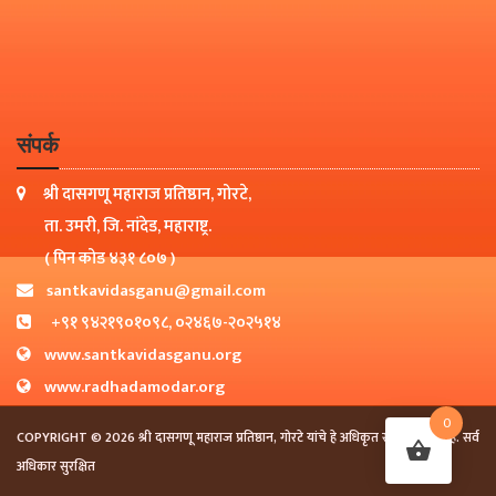
संपर्क
श्री दासगणू महाराज प्रतिष्ठान, गोरटे,
ता. उमरी, जि. नांदेड, महाराष्ट्र.
( पिन कोड ४३१ ८०७ )
santkavidasganu@gmail.com
+९१ ९४२१९०१०९८, ०२४६७-२०२५१४
www.santkavidasganu.org
www.radhadamodar.org
0
COPYRIGHT © 2026 श्री दासगणू महाराज प्रतिष्ठान, गोरटे यांचे हे अधिकृत संकेतस्थळ आहे. सर्व
अधिकार सुरक्षित