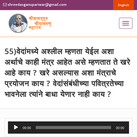
shreedasganupariwar@gmail.com
English
T
o
g
g
55)वेदांमध्ये अश्लील म्हणता येईल अशा
l
अर्थाचे काही मंत्र आहेत असे म्हणतात ते खरे
e
आहे काय ? खरे असल्यास अशा मंत्राचे
n
प्रयोजन काय ? वेदांसंबंधीच्या पवित्रतेच्या
a
v
भावनेला त्यांने बाधा येणार नाही काय ?
i
g
a
t
Audio
00:00
00:00
i
Player