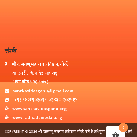
संपर्क
श्री दासगणू महाराज प्रतिष्ठान, गोरटे,
ता. उमरी, जि. नांदेड, महाराष्ट्र.
( पिन कोड ४३१ ८०७ )
santkavidasganu@gmail.com
+९१ ९४२१९०१०९८, ०२४६७-२०२५१४
www.santkavidasganu.org
www.radhadamodar.org
0
COPYRIGHT © 2026 श्री दासगणू महाराज प्रतिष्ठान, गोरटे यांचे हे अधिकृत संकेतस्थळ आहे. सर्व