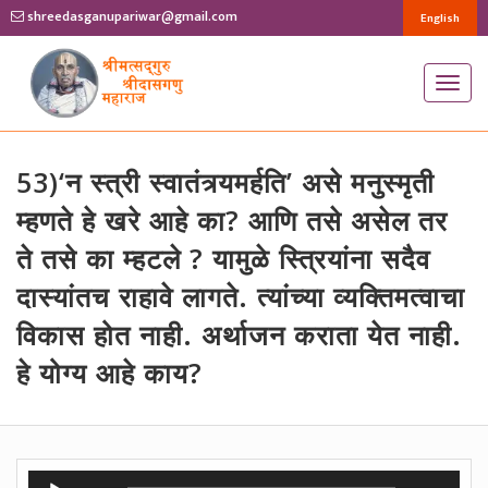
shreedasganupariwar@gmail.com
English
T
o
g
g
53)‘न स्त्री स्वातंत्र्यमर्हति’ असे मनुस्मृती
l
म्हणते हे खरे आहे का? आणि तसे असेल तर
e
ते तसे का म्हटले ? यामुळे स्त्रियांना सदैव
n
दास्यांतच राहावे लागते. त्यांच्या व्यक्तिमत्वाचा
a
v
विकास होत नाही. अर्थाजन कराता येत नाही.
i
हे योग्य आहे काय?
g
a
t
i
Audio