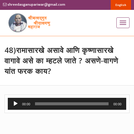
shreedasganupariwar@gmail.com
English
T
o
g
g
48)रामासारखे असावे आणि कृष्णासारखे
l
वागावे असे का म्हटले जाते ? असणे-वागणे
e
यांत फरक काय?
n
a
v
i
Audio
g
00:00
00:00
Player
a
t
i