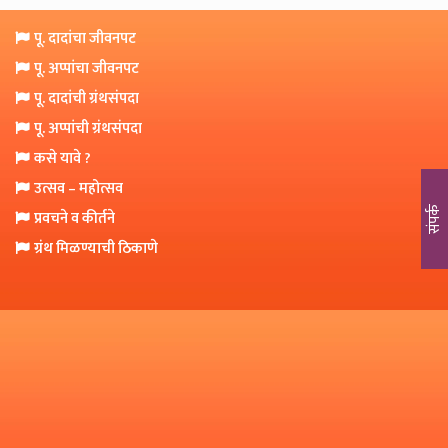
o
n
पू. दादांचा जीवनपट
पू. अप्पांचा जीवनपट
पू. दादांची ग्रंथसंपदा
पू. अप्पांची ग्रंथसंपदा
कसे यावे ?
उत्सव – महोत्सव
संपर्क
प्रवचने व कीर्तने
ग्रंथ मिळण्याची ठिकाणे