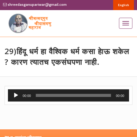
shreedasganupariwar@gmail.com
English
T
o
g
g
29)हिंदू धर्म हा वैश्विक धर्म कसा हेाऊ शकेल
l
? कारण त्यातच एकसंघपणा नाही.
e
n
a
v
Audio
00:00
00:00
i
Player
g
a
t
i