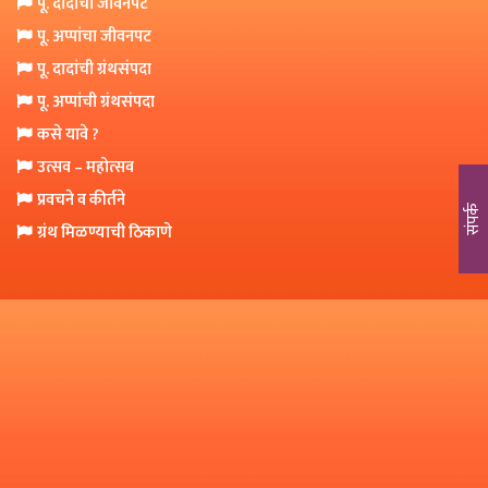
पू. दादांचा जीवनपट
o
पू. अप्पांचा जीवनपट
n
पू. दादांची ग्रंथसंपदा
पू. अप्पांची ग्रंथसंपदा
कसे यावे ?
उत्सव – महोत्सव
प्रवचने व कीर्तने
संपर्क
ग्रंथ मिळण्याची ठिकाणे