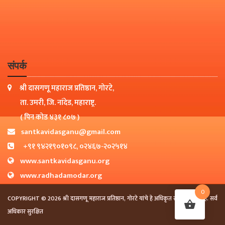
संपर्क
श्री दासगणू महाराज प्रतिष्ठान, गोरटे,
ता. उमरी, जि. नांदेड, महाराष्ट्र.
( पिन कोड ४३१ ८०७ )
santkavidasganu@gmail.com
+९१ ९४२१९०१०९८, ०२४६७-२०२५१४
www.santkavidasganu.org
www.radhadamodar.org
0
COPYRIGHT © 2026 श्री दासगणू महाराज प्रतिष्ठान, गोरटे यांचे हे अधिकृत संकेतस्थळ आहे. सर्व
अधिकार सुरक्षित