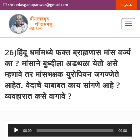
shreedasganupariwar@gmail.com
English
T
o
g
g
26)हिंदू धर्मामध्ये फक्त ब्राह्मणास मांस वर्ज्य
l
का ? मांसाने बुध्दीला अडथळा येतो असे
e
म्हणावे तर मांसभक्षक युरोपियन जगज्जेते
n
आहेत. वेदाचे याबाबत काय सांगणे आहे ?
a
v
व्यवहारात कसे वागावे ?
i
g
a
t
Audio
00:00
00:00
i
Player