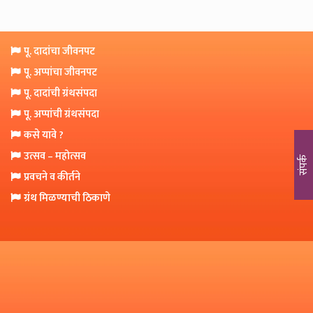
o
n
पू. दादांचा जीवनपट
पू. अप्पांचा जीवनपट
पू. दादांची ग्रंथसंपदा
पू. अप्पांची ग्रंथसंपदा
कसे यावे ?
उत्सव – महोत्सव
संपर्क
प्रवचने व कीर्तने
ग्रंथ मिळण्याची ठिकाणे