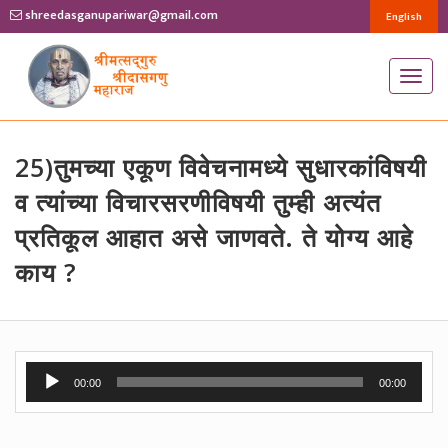
shreedasganupariwar@gmail.com
English
T
o
g
g
25)तुमच्या एकूण विवेचनामध्ये सुधारकांविषयी
l
व त्यांच्या विचारसरणीविषयी तुम्ही अत्यंत
e
प्रतिकूल आहात असे जाणवते. ते योग्य आहे
n
काय ?
a
v
i
g
Audio
a
00:00
00:00
Player
t
i