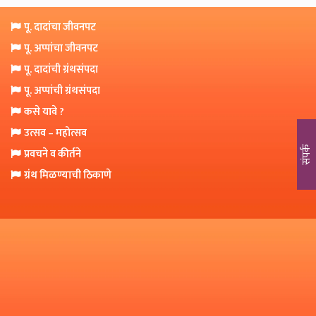
o
n
पू. दादांचा जीवनपट
पू. अप्पांचा जीवनपट
पू. दादांची ग्रंथसंपदा
पू. अप्पांची ग्रंथसंपदा
कसे यावे ?
उत्सव – महोत्सव
संपर्क
प्रवचने व कीर्तने
ग्रंथ मिळण्याची ठिकाणे