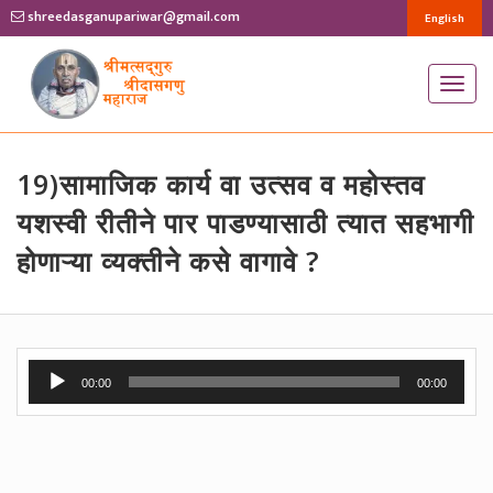
shreedasganupariwar@gmail.com
English
T
o
g
g
19)सामाजिक कार्य वा उत्सव व महोस्तव
l
यशस्वी रीतीने पार पाडण्यासाठी त्यात सहभागी
e
होणाऱ्या व्यक्तीने कसे वागावे ?
n
a
v
i
Audio
g
00:00
00:00
Player
a
t
i