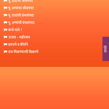
पू. दादांचा जीवनपट
o
पू. अप्पांचा जीवनपट
n
पू. दादांची ग्रंथसंपदा
पू. अप्पांची ग्रंथसंपदा
कसे यावे ?
उत्सव – महोत्सव
प्रवचने व कीर्तने
संपर्क
ग्रंथ मिळण्याची ठिकाणे