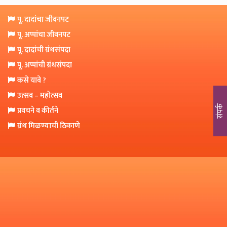
o
n
पू. दादांचा जीवनपट
पू. अप्पांचा जीवनपट
पू. दादांची ग्रंथसंपदा
पू. अप्पांची ग्रंथसंपदा
कसे यावे ?
उत्सव – महोत्सव
संपर्क
प्रवचने व कीर्तने
ग्रंथ मिळण्याची ठिकाणे