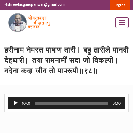
shreedasganupariwar@gmail.com
English
T
o
g
g
हरीनाम नेमस्त पाषाण तारी। बहु तारीले मानवी
l
देहधारी॥ तया रामनामीं सदा जो विकल्पी।
e
वदेना कदा जीव तो पापरूपी॥९८॥
n
a
v
i
Audio
g
00:00
00:00
Player
a
t
i