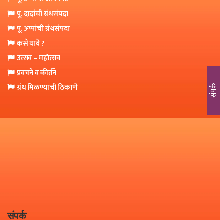
o
पू. दादांची ग्रंथसंपदा
n
पू. अप्पांची ग्रंथसंपदा
कसे यावे ?
उत्सव – महोत्सव
प्रवचने व कीर्तने
ग्रंथ मिळण्याची ठिकाणे
संपर्क
संपर्क