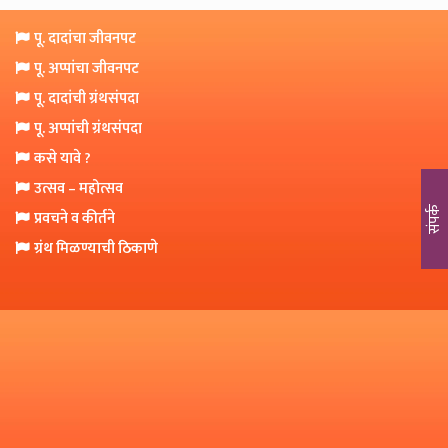
o
n
पू. दादांचा जीवनपट
पू. अप्पांचा जीवनपट
पू. दादांची ग्रंथसंपदा
पू. अप्पांची ग्रंथसंपदा
कसे यावे ?
उत्सव – महोत्सव
संपर्क
प्रवचने व कीर्तने
ग्रंथ मिळण्याची ठिकाणे