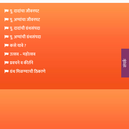
o
n
पू. दादांचा जीवनपट
पू. अप्पांचा जीवनपट
पू. दादांची ग्रंथसंपदा
पू. अप्पांची ग्रंथसंपदा
कसे यावे ?
उत्सव – महोत्सव
संपर्क
प्रवचने व कीर्तने
ग्रंथ मिळण्याची ठिकाणे