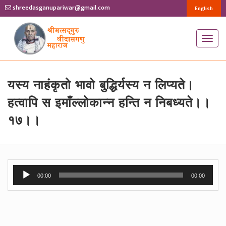
shreedasganupariwar@gmail.com
English
T
o
g
g
यस्य नाहंकृतो भावो बुद्धिर्यस्य न लिप्यते।
l
हत्वापि स इमाँल्लोकान्न हन्ति न निबध्यते।।
e
१७।।
n
a
v
i
Audio
g
00:00
00:00
Player
a
t
i