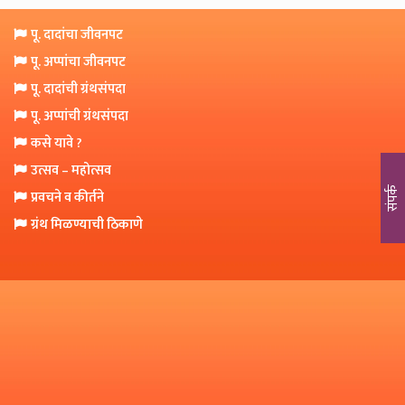
o
n
पू. दादांचा जीवनपट
पू. अप्पांचा जीवनपट
पू. दादांची ग्रंथसंपदा
पू. अप्पांची ग्रंथसंपदा
कसे यावे ?
उत्सव – महोत्सव
संपर्क
प्रवचने व कीर्तने
ग्रंथ मिळण्याची ठिकाणे