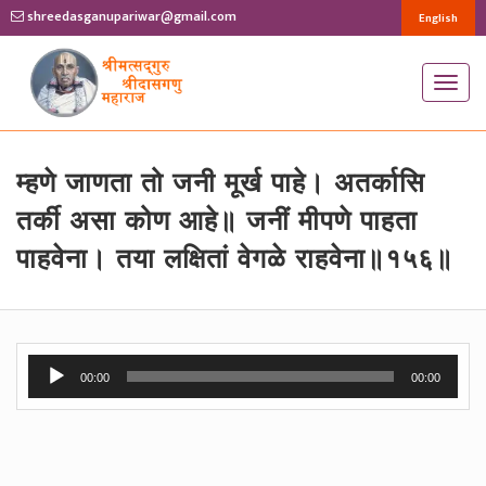
shreedasganupariwar@gmail.com
English
T
o
g
g
म्हणे जाणता तो जनी मूर्ख पाहे। अतर्कासि
l
तर्की असा कोण आहे॥ जनीं मीपणे पाहता
e
पाहवेना। तया लक्षितां वेगळे राहवेना॥१५६॥
n
a
v
i
Audio
g
00:00
00:00
Player
a
t
i