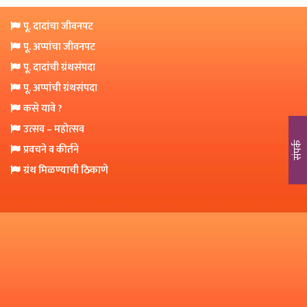
o
n
पू. दादांचा जीवनपट
पू. अप्पांचा जीवनपट
पू. दादांची ग्रंथसंपदा
पू. अप्पांची ग्रंथसंपदा
कसे यावे ?
उत्सव – महोत्सव
संपर्क
प्रवचने व कीर्तने
ग्रंथ मिळण्याची ठिकाणे