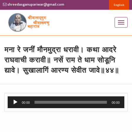
shreedasganupariwar@gmail.com
English
T
o
g
g
मना रे जनीं मौनमुद्रा धरावी। कथा आदरे
l
राघवाची करावी॥ नसें राम ते धाम सोडूनि
e
द्यावे। सुखालागिं आरण्य सेवीत जावे॥४४॥
n
a
v
i
Audio
g
00:00
00:00
Player
a
t
i