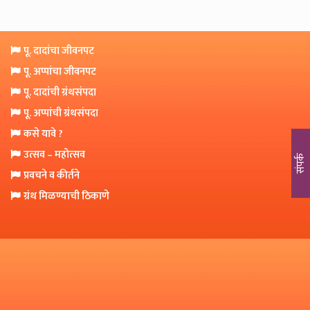
o
n
पू. दादांचा जीवनपट
पू. अप्पांचा जीवनपट
पू. दादांची ग्रंथसंपदा
पू. अप्पांची ग्रंथसंपदा
कसे यावे ?
उत्सव – महोत्सव
संपर्क
प्रवचने व कीर्तने
ग्रंथ मिळण्याची ठिकाणे