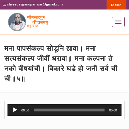
shreedasganupariwar@gmail.com
English
T
o
g
g
मना पापसंकल्प सोडूनि द्यावा। मना
l
सत्यसंकल्प जीवीं धरावा॥ मना कल्पना ते
e
नको वीषयांची। विकारे घडे हो जनी सर्व ची
n
ची॥५॥
a
v
i
g
Audio
a
00:00
00:00
Player
t
i