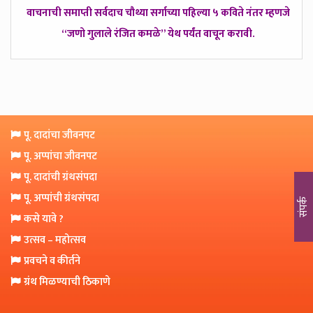
o
वाचनाची समाप्ती सर्वदाच चौथ्या सर्गाच्या पहिल्या ५ कविते नंतर म्हणजे
n
“जणो गुलाले रंजित कमळे” येथ पर्यंत वाचून करावी.
पू. दादांचा जीवनपट
पू. अप्पांचा जीवनपट
पू. दादांची ग्रंथसंपदा
पू. अप्पांची ग्रंथसंपदा
संपर्क
कसे यावे ?
उत्सव – महोत्सव
प्रवचने व कीर्तने
ग्रंथ मिळण्याची ठिकाणे