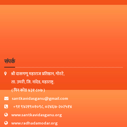
संपर्क
श्री दासगणू महाराज प्रतिष्ठान, गोरटे,
ता. उमरी, जि. नांदेड, महाराष्ट्र.
( पिन कोड ४३१ ८०७ )
santkavidasganu@gmail.com
+९१ ९४२१९०१०९८, ०२४६७-२०२५१४
www.santkavidasganu.org
www.radhadamodar.org