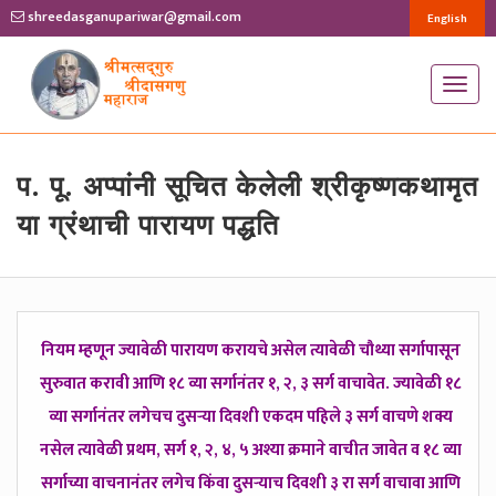
shreedasganupariwar@gmail.com
English
T
o
g
g
प. पू. अप्पांनी सूचित केलेली श्रीकृष्णकथामृत
l
या ग्रंथाची पारायण पद्धति
e
n
a
v
नियम म्हणून ज्यावेळी पारायण करायचे असेल त्यावेळी चौथ्या सर्गापासून
i
सुरुवात करावी आणि १८ व्या सर्गानंतर १, २, ३ सर्ग वाचावेत. ज्यावेळी १८
g
a
व्या सर्गानंतर लगेचच दुसऱ्या दिवशी एकदम पहिले ३ सर्ग वाचणे शक्य
t
नसेल त्यावेळी प्रथम, सर्ग १, २, ४, ५ अश्या क्रमाने वाचीत जावेत व १८ व्या
i
सर्गाच्या वाचनानंतर लगेच किंवा दुसऱ्याच दिवशी ३ रा सर्ग वाचावा आणि