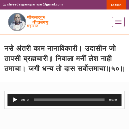
shreedasganupariwar@gmail.com
English
T
o
g
g
नसे अंतरी काम नानाविकारी। उदासीन जो
l
तापसी ब्रह्मचारी॥ निवाला मनीं लेश नाही
e
तमाचा। जगी धन्य तो दास सर्वोत्तमाचा॥५०॥
n
a
v
i
Audio
g
00:00
00:00
Player
a
t
i