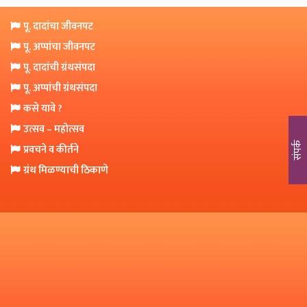
o
n
पू. दादांचा जीवनपट
पू. अप्पांचा जीवनपट
पू. दादांची ग्रंथसंपदा
पू. अप्पांची ग्रंथसंपदा
कसे यावे ?
उत्सव – महोत्सव
संपर्क
प्रवचने व कीर्तने
ग्रंथ मिळण्याची ठिकाणे