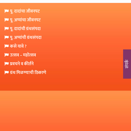
o
n
पू. दादांचा जीवनपट
पू. अप्पांचा जीवनपट
पू. दादांची ग्रंथसंपदा
पू. अप्पांची ग्रंथसंपदा
कसे यावे ?
उत्सव – महोत्सव
संपर्क
प्रवचने व कीर्तने
ग्रंथ मिळण्याची ठिकाणे