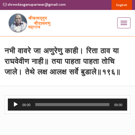
shreedasganupariwar@gmail.com
English
T
o
g
g
नभी वावरे जा अणुरेणु काही। रिता ठाव या
l
राघवेवीण नाही॥ तया पाहता पाहता तोचि
e
जाले। तेथे लक्ष आलक्ष सर्वे बुडाले॥१९६॥
n
a
v
i
Audio
g
00:00
00:00
Player
a
t
i