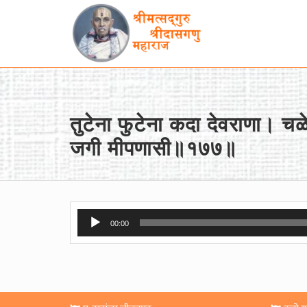
तुटेना फुटेना कदा देवराणा। च
जगी मीपणासी॥१७७॥
Audio
00:00
Player