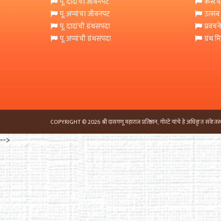
पू. दादांचा जीवनपट
कसे या
पू. अप्पांचा जीवनपट
उत्सव
पू. दादांची ग्रंथसंपदा
प्रवचने
पू. अप्पांची ग्रंथसंपदा
ग्रंथ 
COPYRIGHT © 2026 श्री दासगणू महाराज प्रतिष्ठान, गोरटे यांचे हे अधिकृत संकेतस्
-->