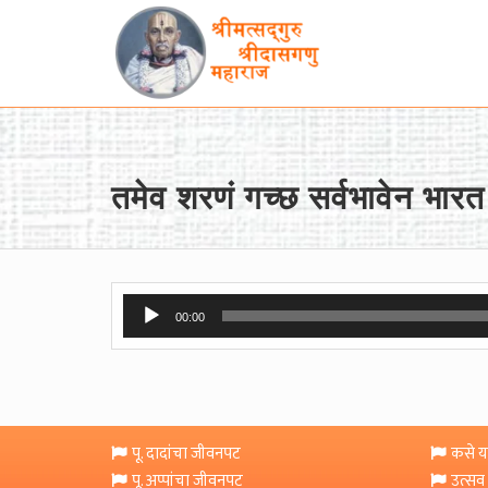
तमेव शरणं गच्छ सर्वभावेन भारत।
Audio
00:00
Player
पू. दादांचा जीवनपट
कसे या
पू. अप्पांचा जीवनपट
उत्सव