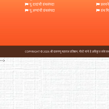
पू. दादांची ग्रंथसंपदा
प्रवचने
पू. अप्पांची ग्रंथसंपदा
ग्रंथ 
COPYRIGHT © 2026 श्री दासगणू महाराज प्रतिष्ठान, गोरटे यांचे हे अधिकृत संकेतस्
-->