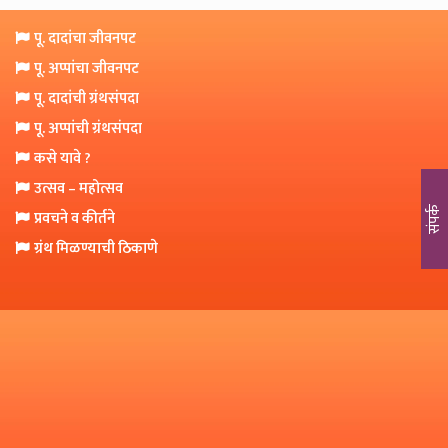
o
n
पू. दादांचा जीवनपट
पू. अप्पांचा जीवनपट
पू. दादांची ग्रंथसंपदा
पू. अप्पांची ग्रंथसंपदा
कसे यावे ?
उत्सव – महोत्सव
संपर्क
प्रवचने व कीर्तने
ग्रंथ मिळण्याची ठिकाणे