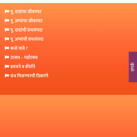
o
n
पू. दादांचा जीवनपट
पू. अप्पांचा जीवनपट
पू. दादांची ग्रंथसंपदा
पू. अप्पांची ग्रंथसंपदा
कसे यावे ?
उत्सव – महोत्सव
संपर्क
प्रवचने व कीर्तने
ग्रंथ मिळण्याची ठिकाणे