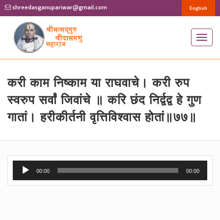
shreedasganupariwar@gmail.com
English
T
o
g
g
करी काम निष्काम या राघवाचे। करी रुप
l
स्वरुप सर्वां जिवांचे ॥ करि छंद निर्द्वद्व हे गुण
e
गातां। हरीकीर्तनी वृत्तिविश्वास होतां॥७७॥
n
a
v
i
Audio
g
00:00
00:00
Player
a
t
i