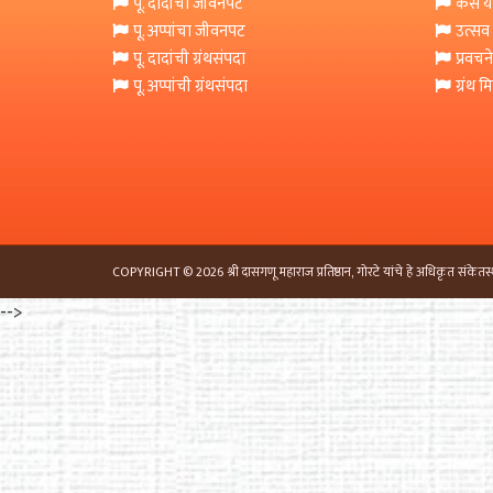
पू. दादांचा जीवनपट
कसे या
पू. अप्पांचा जीवनपट
उत्सव
पू. दादांची ग्रंथसंपदा
प्रवचने
पू. अप्पांची ग्रंथसंपदा
ग्रंथ 
COPYRIGHT © 2026 श्री दासगणू महाराज प्रतिष्ठान, गोरटे यांचे हे अधिकृत संकेतस्
-->