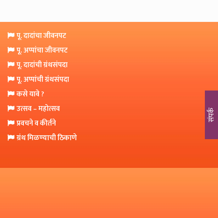
o
n
पू. दादांचा जीवनपट
पू. अप्पांचा जीवनपट
पू. दादांची ग्रंथसंपदा
पू. अप्पांची ग्रंथसंपदा
कसे यावे ?
उत्सव – महोत्सव
संपर्क
प्रवचने व कीर्तने
ग्रंथ मिळण्याची ठिकाणे