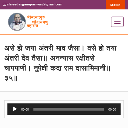
shreedasganupariwar@gmail.com
English
T
o
g
g
असे हो जया अंतरी भाव जैसा। वसे हो तया
l
अंतरी देव तैसा॥ अनन्यास रक्षीतसे
e
चापपाणी। नुपेक्षी कदा राम दासाभिमानी॥
n
३५॥
a
v
i
g
Audio
a
00:00
00:00
Player
t
i