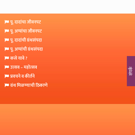
o
n
पू. दादांचा जीवनपट
पू. अप्पांचा जीवनपट
पू. दादांची ग्रंथसंपदा
पू. अप्पांची ग्रंथसंपदा
कसे यावे ?
उत्सव – महोत्सव
संपर्क
प्रवचने व कीर्तने
ग्रंथ मिळण्याची ठिकाणे