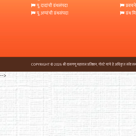
पू. दादांची ग्रंथसंपदा
प्रवचने
पू. अप्पांची ग्रंथसंपदा
ग्रंथ 
COPYRIGHT © 2026 श्री दासगणू महाराज प्रतिष्ठान, गोरटे यांचे हे अधिकृत संकेतस्
-->