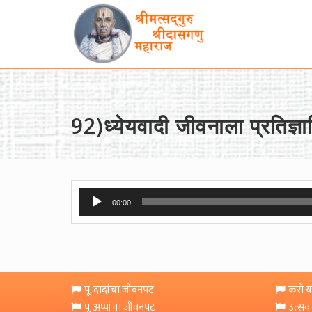
92)ध्येयवादी जीवनाला प्रतिज्
Audio
00:00
Player
पू. दादांचा जीवनपट
कसे या
पू. अप्पांचा जीवनपट
उत्सव