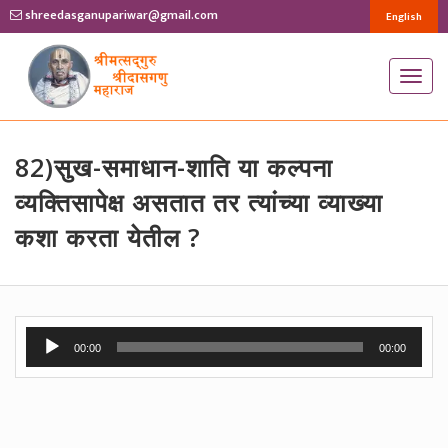
shreedasganupariwar@gmail.com
English
T
o
g
g
82)सुख-समाधान-शाति या कल्पना
l
व्यक्तिसापेक्ष असतात तर त्यांच्या व्याख्या
e
कशा करता येतील ?
n
a
v
i
Audio
g
00:00
00:00
Player
a
t
i