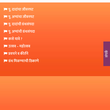
o
n
पू. दादांचा जीवनपट
पू. अप्पांचा जीवनपट
पू. दादांची ग्रंथसंपदा
पू. अप्पांची ग्रंथसंपदा
कसे यावे ?
उत्सव – महोत्सव
संपर्क
प्रवचने व कीर्तने
ग्रंथ मिळण्याची ठिकाणे