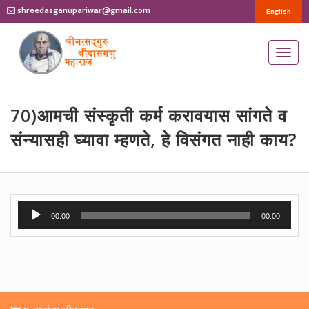
shreedasganupariwar@gmail.com
English
T
o
g
g
70)आमची संस्कृती कर्म करावयास सांगते व
l
संन्यासही घ्यावा म्हणते, हे विसंगत नाही काय?
e
n
a
v
Audio
00:00
00:00
i
Player
g
a
t
i