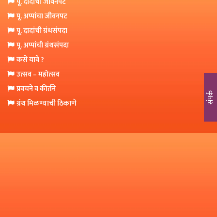
पू. दादांचा जीवनपट
o
पू. अप्पांचा जीवनपट
n
पू. दादांची ग्रंथसंपदा
पू. अप्पांची ग्रंथसंपदा
कसे यावे ?
उत्सव – महोत्सव
प्रवचने व कीर्तने
संपर्क
ग्रंथ मिळण्याची ठिकाणे