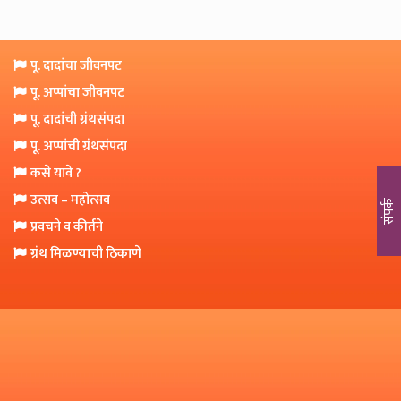
o
n
पू. दादांचा जीवनपट
पू. अप्पांचा जीवनपट
पू. दादांची ग्रंथसंपदा
पू. अप्पांची ग्रंथसंपदा
कसे यावे ?
उत्सव – महोत्सव
संपर्क
प्रवचने व कीर्तने
ग्रंथ मिळण्याची ठिकाणे