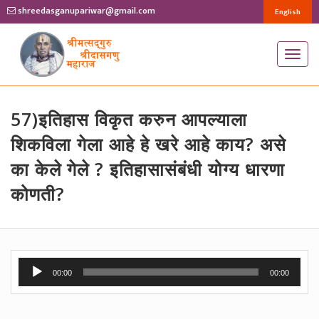
shreedasganupariwar@gmail.com
English
T
o
g
g
57)इतिहास विकृत करुन आपल्याला
l
शिकविला गेला आहे हे खरे आहे काय? असे
e
का केले गेले ? इतिहासासंबंधी योग्य धारणा
n
कोणती?
a
v
i
g
Audio
a
00:00
00:00
Player
t
i