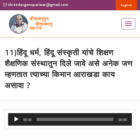
shreedasganupariwar@gmail.com
English
T
o
g
g
11)हिंदू धर्म, हिंदू संस्कृती यांचे शिक्षण
l
शैक्षणिक संस्थातुन दिले जावे असे अनेक जण
e
म्हणतात त्याच्या किमान आराखडा काय
n
असावा ?
a
v
i
g
Audio
a
00:00
00:00
Player
t
i