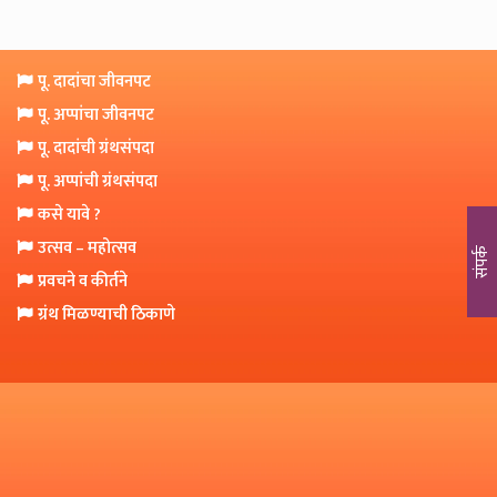
o
n
पू. दादांचा जीवनपट
पू. अप्पांचा जीवनपट
पू. दादांची ग्रंथसंपदा
पू. अप्पांची ग्रंथसंपदा
कसे यावे ?
उत्सव – महोत्सव
संपर्क
प्रवचने व कीर्तने
ग्रंथ मिळण्याची ठिकाणे