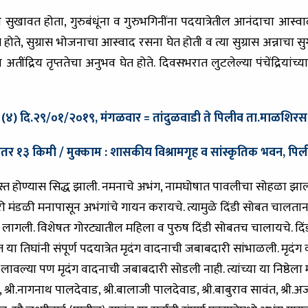
हातांना सुखावत होता, गुरुबंधूंना व गुरुभगिनींना पदयात्रेतील आनंदाचा 
त होते, सुग्रास भोजनाचा आस्वाद रसना घेत होती व त्या सुग्रास अन्नाचा स
तींद्रिय तृप्ततेचा अनुभव घेत होते. दिवसभरात लुटलेल्या पंचेंद्रि
(४) दि.२९/०१/२०१९, मंगळवार = तांदुळवाडी ते पिलीव ता.माळशिरस
ंतर १३ किमी / मुक्काम : शासकीय विश्रामगृह व सांस्कृतिक भवन, पिल
गस्त होण्यास सिद्ध झाली. नमनाचे अभंग, नामघोषात पावलीचा सोहळा झाला. थो
री मंडळी मनापासून अभंगांचे गायन करायचे. त्यामुळे दिंडी सोबत चाल
रू लागली. विशेषतः गोरट्यातील महिला व पुरुष दिंडी सोबतच चालायचे. दिंडी म
ावंत या तिघांनी संपूर्ण पदयात्रेत मृदंग वादनाची जबाबदारी सांभाळली. मृदंग
्टया लावल्या पण मृदंग वादनाची जबाबदारी सोडली नाही. त्यांच्या या निष्ठेला
्री, श्री.नागनाथ पालदेवाड, श्री.बालाजी पालदेवाड, श्री.बाबुराव सावंत, श्री.अ