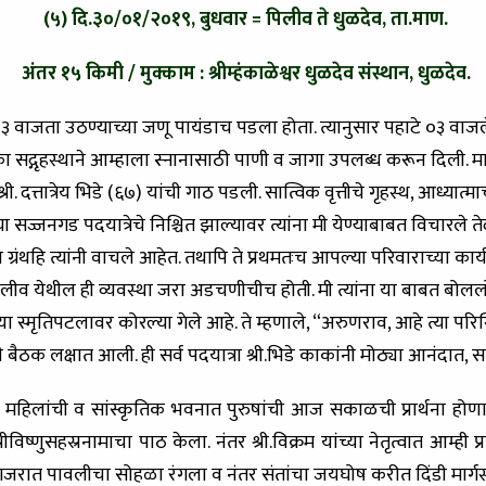
(५) दि.३०/०१/२०१९, बुधवार = पिलीव ते धुळदेव, ता.माण.
अंतर १५ किमी / मुक्काम : श्रीम्हंकाळेश्वर धुळदेव संस्थान, धुळदेव.
 वाजता उठण्याच्या जणू पायंडाच पडला होता. त्यानुसार पहाटे ०३ वाजले
ा सद्गृहस्थाने आम्हाला स्नानासाठी पाणी व जागा उपलब्ध करून दिली. माझ
री. दत्तात्रेय भिडे (६७) यांची गाठ पडली. सात्विक वृत्तीचे गृहस्थ, आध्यात
सज्जनगड पदयात्रेचे निश्चित झाल्यावर त्यांना मी येण्याबाबत विचारले तेव्
बरेच ग्रंथहि त्यांनी वाचले आहेत. तथापि ते प्रथमतःच आपल्या परिवाराच्या 
व येथील ही व्यवस्था जरा अडचणीचीच होती. मी त्यांना या बाबत बोललो, तेव
झ्या स्मृतिपटलावर कोरल्या गेले आहे. ते म्हणाले, “अरुणराव, आहे त्या पर
 बैठक लक्षात आली. ही सर्व पदयात्रा श्री.भिडे काकांनी मोठ्या आनंदात, सर
महिलांची व सांस्कृतिक भवनात पुरुषांची आज सकाळची प्रार्थना हो
रीविष्णुसहस्रनामाचा पाठ केला. नंतर श्री.विक्रम यांच्या नेतृत्वात आम्ही
जरात पावलीचा सोहळा रंगला व नंतर संतांचा जयघोष करीत दिंडी मार्गस्थ 