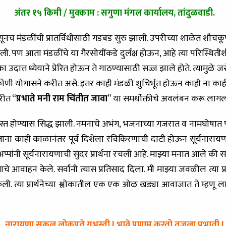
अंतर १५ किमी / मुक्काम : सगुणा मंगल कार्यालय, तांदुळवाडी.
ासूनच मंडळींची प्रातर्विधीसाठी गडबड सुरु झाली. उपरीच्या शाळेत शौ
 पण आता मंडळींचे या गैरसोयींकडे दुर्लक्ष होऊन, आहे त्या परिस्थित
उदात्त ध्येयाने प्रेरित होऊन ते गाठण्यासाठी सज्ज झाले होते. त्याम
ोणी योगासने करीत असे. इतर काही मंडळी शुचिर्भूत होऊन काही ना का
रीत “
प्रभाते मनी राम चिंतीत जावा
” या समर्थोक्तीचे अवलंबन करू लागल
ार्गस्त होण्यास सिद्ध झाली. नमनाचे अभंग, भजनाच्या गजरात व नामघोषा
ाना काही काळानंतर पूर्व दिशेला रविकिरणांची दाटी होऊन सूर्यनाराय
पांनी सूर्यनारायणाची सुंदर प्रार्थना रचली आहे. माझ्या मनात आले की सर्वां
े आवाहन केले. सर्वांनी त्यास प्रतिसाद दिला. मी माझ्या जवळील त्या प्रार
 केली. त्या प्रार्थनेच्या श्लोकातील एक एक ओळ खड्या आवाजात ते म्हणू ल
नारायणा सकल लोकपते गभस्ती l भावे प्रणाम करतो तुजला प्रभाती l