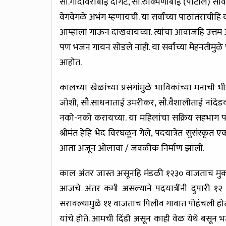
सौ.गोदावरीबाई दांगट, सौ.रुक्मिणीबाई (पाटील) सावंत,
वेगवेगळे अभंग म्हणायची. या सर्वांच्या पाठांतराचीहि
आम्हाला गाऊन दाखवायच्या. त्यांचा आवाजहि उत्तम आ
पण भजन गायन सोडले नाही. या सर्वांच्या मेहनतीमुळे
आहोत.
कालच्या खेळांच्या प्रसंगांमुळे भाविकांच्या मनाच
जोशी, सौ.साधनाताई उमरीकर, सौ.वैशालीताई नांदेडकर
नको-नको करायच्या. या महिलांचा सक्रिय सहभाग पाहू
श्रीमंत हेहि भेद विरघळून गेले, पदयात्रेत सुसंस्कृ
आता अजून ओलावा / जवळीक निर्माण झाली.
काल अंतर जास्त असूनहि मंडळी १२३० वाजताच मुक्क
आजचे अंतर कमी असल्याने पदयात्रींनी दुपारी १
सरावल्यामुळे ११ वाजताच पिलीव गावात पोहंचली होती. 
यांचे होते. आमची दिंडी असून काही वेळ येथे बसून भज