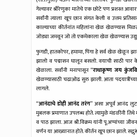
(सौ.तनुजा) घेऊन भजनाच्या तालावर फुगडी खेळलो 
गेल्यावर श्रीरेणुका मातेचे एक छोटे पण प्रशस्त आवार
सर्वांनी त्याला खूप छान संगत केली व उत्तम प्र
काल्याच्या कीर्तनांत महिलांना खेळ खेळण्यास मिळत 
जोड्या जमवून जो तो एकमेकाला खेळ खेळण्यास उद्य
फुगडी, हातकोपर, हमामा, पिंगा हे सर्व खेळ खेळून झा
झालो व पद्मासन घालून बसलो. वयाची साठी पार के
खेळाला. सर्वांनी मनापासून “
राधाकृष्ण जय कुंजवि
खेळण्यासाठी चढाओढ सुरु झाली. आता पदयात्रींच्
लागले.
“
आनंदाचे डोही आनंद तरंग
” असा अपूर्व आनंद लुट
मुबलक प्रमाणात उपलब्ध होते. त्यामुळे मंडळींनी तिथे 
व पाठ झाला. आज श्री.विक्रम यांनी पू.अप्पांच्या जीवन
वर्णन या आख्यानात होते. कीर्तन खूप छान झाले. सद्गुर