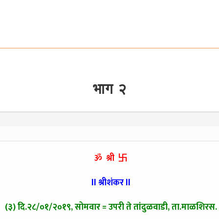
भाग २
ॐ श्री 卐
ll श्रीशंकर ll
(३) दि.२८/०१/२०१९, सोमवार = उपरी ते तांदुळवाडी, ता.माळशिरस.