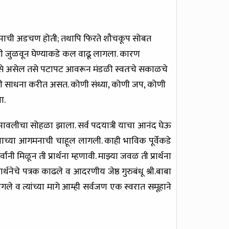
चकूपाची अडचण होती; तथापि फिरते शौचकूप सोबत
ीशी जुळवून घेण्याकडे कल वाढू लागला. कारण
ुळे जसे असेल तसे पटापट आवरून मंडळी स्वतःचे सकाळचे
ही साधना करीत असत. कोणी संध्या, कोणी जप, कोणी
ा.
त पावलीचा सोहळा झाला. सर्व पदयात्री याचा आनंद घेऊ
णाच्या आगमनाची चाहूल लागली. काही भाविक पूर्वेकडे
नी मिळून ती प्रार्थना म्हणावी. माझ्या जवळ ती प्रार्थना
्थनेचे पत्रक काढले व आदरणीय जेष्ठ गुरुबंधू श्री.बाबा
ागले व त्यांच्या मागे आम्ही सर्वजण एक स्वरात समूहाने