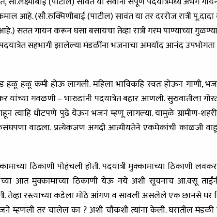
 सौ.लक्ष्मीबाई (पाटील) सावंत या सर्वांनी संपूर्ण पदयात्रेमध्ये अभंग ग
 कमाल आहे. (सौ.रुक्मिणीबाई (पाटील) सावंत या तर दररोज रात्री पू.दादा व
हे.) सतत गायन करून घसा बसायचा तेव्हा रात्री गरम पाण्याच्या गुळण्
 पदयात्रेत सहभागी झालेल्या मंडळींना भजनाचा अमर्याद आनंद उपभोगता आल
ी भीड हळू हळू कमी होऊ लागली. महिला भाविकहि स्वतः होऊन गाणी, भजनं
 यांच्या गवळणी – भारुडांनी पदयात्रेत बहार आणली. सुरुवातीला गोरट्
न त्याहि धीटपणे पुढे येऊन भजनं म्हणू लागल्या. यामुळे ग्रामीण-शहरी
त एकसंघपणा वाढला. प्रत्येकजण अगदी आत्मीयतेने एकमेकांची काळजी वाहू ला
ामाच्या ठिकाणी पोहंचली होती. पदयात्री मुक्कामाच्या ठिकाणी लवकर 
२ च्या आत मुक्कामाच्या ठिकाणी येऊ नये अशी सूचनाच आ.वसू ताईं
तेव्हा रस्त्याच्या कडेला मोठे आंगण व सावली असलेले एक छानसे घर दिसले.
ने म्हणली तर चालेल का ? अशी चौकशी त्यांना केली. घरातील मंडळी सात्वि