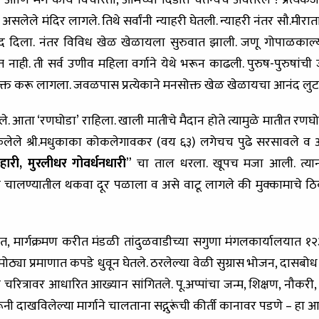
आणि मग काय विचारता, आमच्या दिंडीत चैतन्यच अवतरले ! प्रत्येकज
 असलेले मंदिर लागले. तिथे सर्वांनी न्याहरी घेतली. न्याहरी नंतर सौ.मी
तिसाद दिला. नंतर विविध खेळ खेळायला सुरुवात झाली. जणू गोपाळकाल्
नाही. ती सर्व उणीव महिला वर्गाने येथे भरून काढली. पुरुष-पुरुषांची
ुक्त करू लागला. जवळपास प्रत्येकाने मनसोक्त खेळ खेळायचा आनंद लुट
ले. आता ‘रणघोडा’ राहिला. खाली मातीचे मैदान होते त्यामुळे मातीत रणघो
लेले श्री.मधुकाका कोकलेगावकर (वय ६३) लगेचच पुढे सरसावले व आम
हारी, मुरलीधर गोवर्धनधारी
” चा ताल धरला. खूपच मजा आली. त्यान
या चालण्यातील थकवा दूर पळाला व असे वाटू लागले की मुक्कामाचे ठ
त, मार्गक्रमण करीत मंडळी तांदुळवाडीच्या सगुणा मंगलकार्यालयात १२
मोठ्या प्रमाणात कपडे धुवून घेतले. ठरलेल्या वेळी सुग्रास भोजन, दासबोध 
 चरित्रावर आधारित आख्यान सांगितले. पू.अप्पांचा जन्म, शिक्षण, नौकरी, गु
ूंनी दाखविलेल्या मार्गाने चालताना सद्गुरूंची कीर्ती कानावर पडणे – हा आ