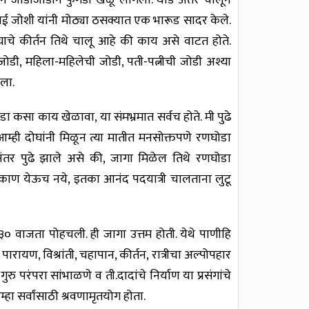
न जोडीजोडीने फुगडी खेळू लागला. थोडे अंतर चालून
राताई जोशी यांनी मोठ्या ठसक्यात एक भारूड सादर केले.
याचे कीर्तन तिथे चालू आहे की काय असे वाटत होते.
 जोडी, महिला-महिलेची जोडी, पती-पत्नीची जोडी अश्या
ला.
डा कसा काय खेळावा, या संमभ्रमात सर्वच होते. मी पुढे
्ही दोघांनी मिळून त्या मातीत मनसोक्तपणे रणघोडा
ंतर पुढे झाले असे की, जागा मिळेल तिथे रणघोडा
िकाण येऊच नये, इतका आनंद पदयात्री चालताना लुटू
३० वाजता पोहचली. ही जागा उत्तम होती. येथे पाणीहि
पारायण, विश्रांती, चहापान, कीर्तन, रात्रीचा अल्पोपहार
रु परंपरा सांभाळणे व ती.दादांचे निर्याण या प्रसंगांचे
म्हा सर्वांसाठी श्रवणामृतयोग होता.