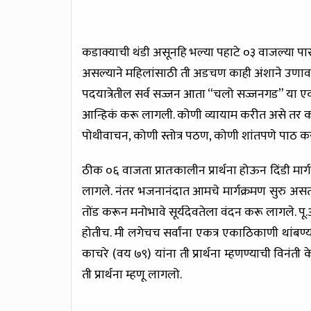
कडाक्याची थंडी असूनहि भल्या पहाटे ०३ वाजल्या प
असल्याने महिलांसाठी ती अडचण काही अंशाने उणावली.
पदयात्रेतील सर्व सज्जन आता “चलो सज्जनगड” या एका 
आन्हिकं करू लागली. कोणी व्यायाम करीत असे तर क
पोथीवाचन, कोणी स्तोत्र पठण, कोणी शांतपणे पाठ क
ठीक ०६ वाजता प्रातःकालीन प्रार्थना होऊन दिंडी म
लागले. नंतर भजनानंदात आमचे मार्गक्रमण सुरु असत
तोंड करून मनोभावे सूर्यदेवतेला वंदन करू लागले. पू.अप्
होतीच. मी लगेचच सर्वांना एकत्र एकाठिकाणी थांबण्याच
काचरे (वय ७९) यांना ती प्रार्थना म्हणण्याची विनंती
ती प्रार्थना म्हणू लागलो.