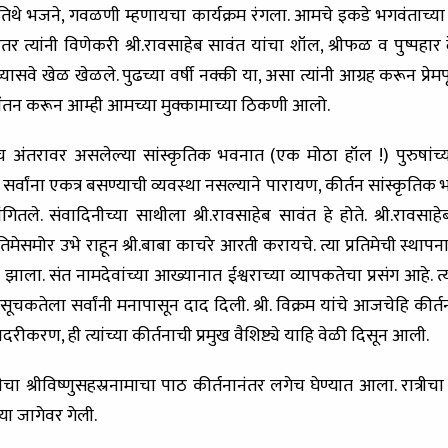
थे भजने, गवळणी म्हणायचा कार्यक्रम रंगला. आमचे इकडे भगवंताच्या
 नंतर त्यांनी विणेकरी श्री.रावसाहेब सावंत यांचा शॉल, श्रीफळ व पुष्पह
्यासवे खेळ खेळले. पुढच्या वर्षी नक्की या, असा त्यांनी आग्रह करून प्रेमप
ुभचिंतन करून आम्ही आमच्या मुक्कामाच्या ठिकणी आलो.
ाच अंतरावर असलेल्या सांस्कृतिक भवनात (एक मोठा हॉल !) पुरुषांच्या
ात सर्वांना एकत्र बसण्याची व्यवस्था नसल्याने पारायण, कीर्तन सांस्कृति
तले. संवादिनीच्या साथीला श्री.रावसाहेब सावंत हे होते. श्री.रावसाहेब 
्रतिमेसमोर उभे राहून श्री.बाबा काचरे आरती करायचे. त्या प्रतिमेची स्थ
ाला. संत नामदेवांच्या आख्यानात ईश्वराच्या व्यापकतेचा प्रसंग आहे. 
यसूचकतेला सर्वांनी मनापासून दाद दिली. श्री. विक्रम यांचे आजचेहि कीर्त
ीकरण, ही त्यांच्या कीर्तनाची प्रमुख वैशिष्ट्ये याहि वेळी दिसून आली.
चा श्रीविष्णुसहस्रनामाचा पाठ कीर्तनानंतर लगेच घेण्यात आला. रात्रीच
ा जागेवर गेली.