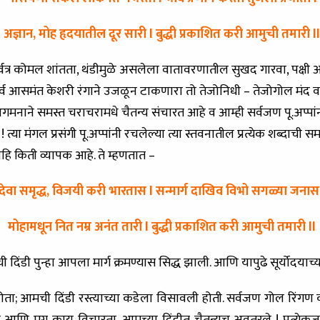
अज्ञान, मोह हृदयातील दूर सारी l बुद्धी प्रकाशित करी आमुची तमारी ll
ही, सर्वत्र कोमल शांतता, थंडीमुळे असलेला वातावरणातील सुखद गारवा, पक
 आसमंत केशरी रंगाने उजळून टाकणारा तो तेजोनिधी – तेजोगोल मंद व 
मनाने समस्त चराचरामधे चैतन्य संचारत आहे व आम्ही सर्वजण पू.अप्पां
ा मंगल प्रसंगी पू.अप्पांनी रचलेल्या त्या स्तवनातील प्रत्येक शब्दाची समर्पक
ि किती व्यापक आहे. ते म्हणतात –
देवा समृद्ध, विजयी करी भारतास l सन्मार्ग दाखिव विभो सगळ्या जनास
मोहामधून नित नम्र अनंत तारी l बुद्धी प्रकाशित करी आमुची तमारी ll
 दिंडी पुन्हा आपला मार्ग क्रमण्यास सिद्ध झाली. आणि यापुढे सूर्योदयाच्या
ोता; आमची दिंडी रस्त्याच्या कडेला विसावली होती. सर्वजण गोल रिंगण 