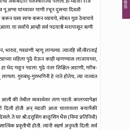
ायनाची जबाबदारी यशस्वीरीत्या पेलली. ही मंडळी रोज
संपर्क
 पू.अप्पा यांच्यावर गाणी रचून दुसऱ्या दिवशी
या करून घसा साफ करून घ्यायचे, सोबत गूळ ठेवायचे
ा. या सर्वांचे आम्ही सर्व पदयात्री मनापासून ऋणी
, भारुडं, गवळणी म्हणू लागल्या. त्यातहि सौ.मीराताई
याच्या महिला पुढे येऊन काही म्हणण्यास लाजायच्या,
 हा भेद गळून पडला. पुढे नंतर शिक्षित-अडाणी, गरीब-
गला. गुरुबंधु-गुरुभगिनी हे नाते होतेच, त्या नात्यात
आली की तेथील व्यवस्थेवर ताण पडतो. कालच्यापेक्षा
नी दिली होती अन् मंडळी आता चालायला बऱ्यापैकी
 ते घर श्री.दत्तूसिंग बाळूसिंग भैस (विमा प्रतिनिधी)
क प्रवृत्तीची होती. त्यांनी सहर्ष अनुमती दिली. सर्व